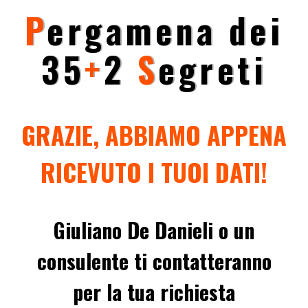
P
ergamena dei
35
+
2
S
egreti
GRAZIE,
ABBIAMO APPENA
RICEVUTO I TUOI DATI!
Giuliano De Danieli o un
consulente ti contatteranno
per la tua richiesta